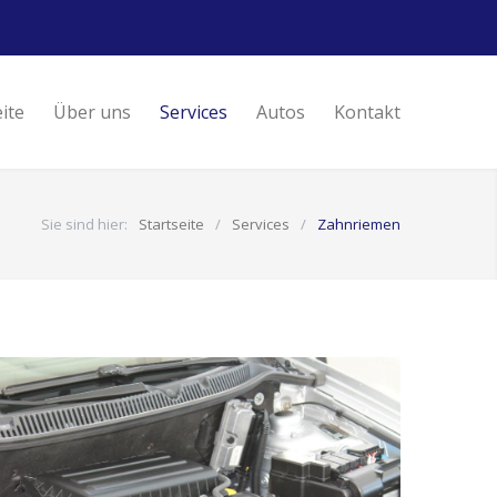
eite
Über uns
Services
Autos
Kontakt
Sie sind hier:
Startseite
/
Services
/
Zahnriemen