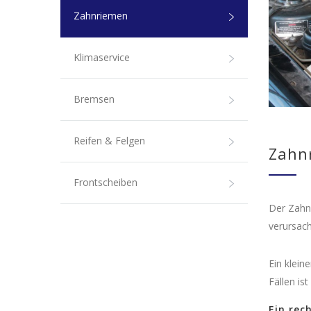
Zahnriemen
Klimaservice
Bremsen
Reifen & Felgen
Zahn
Frontscheiben
Der Zahnr
verursac
Ein klein
Fällen is
Ein rec